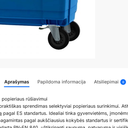
Aprašymas
Papildoma informacija
Atsiliepimai
0
 popieriaus rūšiavimui
raktiškas sprendimas selektyviai popieriaus surinkimui. Atiti
 pagal ES standartus. Idealiai tinka gyvenvietėms, įmonėms 
 pagamintas pagal aukščiausius kokybės standartus ir serti
andartą PN-EN 840, užtikrinantį saugumą, patvarumą ir visiš