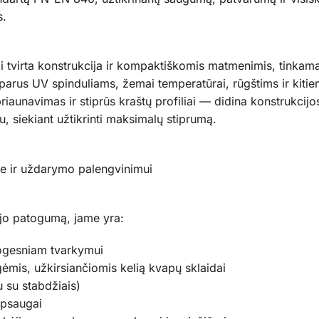
s.
 tvirta konstrukcija ir kompaktiškomis matmenimis, tinkamas
arus UV spinduliams, žemai temperatūrai, rūgštims ir kitie
riaunavimas ir stiprūs kraštų profiliai — didina konstrukcijo
, siekiant užtikrinti maksimalų stiprumą.
ėje ir uždarymo palengvinimui
tojo patogumą, jame yra:
togesniam tvarkymui
ėmis, užkirsiančiomis kelią kvapų sklaidai
u su stabdžiais)
apsaugai