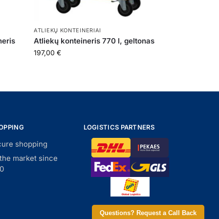
ATLIEKŲ KONTEINERIAI
neris
Atliekų konteineris 770 l, geltonas
197,00
€
OPPING
LOGISTICS PARTNERS
ure shopping
the market since
0
Questions? Request a Call Back