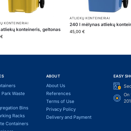
ATLIEKŲ KONTEINERIAI
KŲ KONTEINERIAI
240 l mėlynas atliekų kontei
 atliekų konteineris, geltonas
45,00
€
0
€
ES
ABOUT
EASY SH
tainers
About Us
Sec
d Park Waste
References
On 
201
Terms of Use
regation Bins
Privacy Policy
arking Racks
Delivery and Payment
te Containers