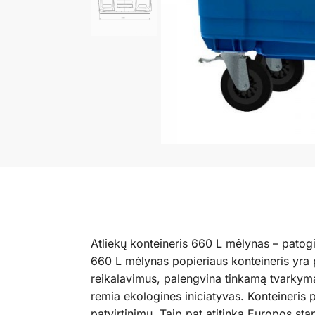
Atliekų konteineris 660 L mėlynas – patogi
660 L mėlynas popieriaus konteineris yra p
reikalavimus, palengvina tinkamą tvarkymą
remia ekologines iniciatyvas. Konteineris
patvirtinimu. Taip pat atitinka Europos st