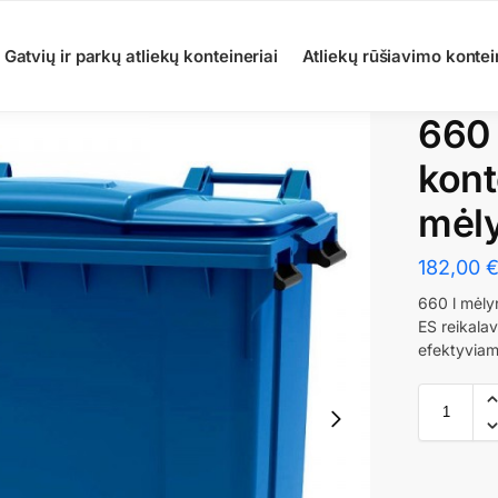
Gatvių ir parkų atliekų konteineriai
Atliekų rūšiavimo kontei
660 
kont
mėl
182,00
660 l mėly
ES reikala
efektyviam