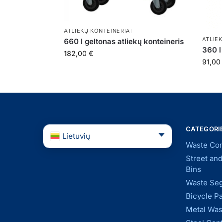
ATLIEKŲ KONTEINERIAI
ATLIE
660 l geltonas atliekų konteineris
360 l
182,00
€
91,0
CATEGORI
Lietuvių
Waste Con
Street an
Bins
Waste Seg
Bicycle P
Metal Was