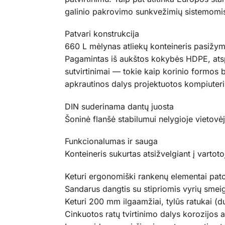
galinio pakrovimo sunkvežimių sistemomi
Patvari konstrukcija
660 L mėlynas atliekų konteineris pasižymi
Pagamintas iš aukštos kokybės HDPE, atsp
sutvirtinimai — tokie kaip korinio formos b
apkrautinos dalys projektuotos kompiuteriu
DIN suderinama dantų juosta
Šoninė flanšė stabilumui nelygioje vietov
Funkcionalumas ir sauga
Konteineris sukurtas atsižvelgiant į varto
Keturi ergonomiški rankenų elementai pa
Sandarus dangtis su stipriomis vyrių smeig
Keturi 200 mm ilgaamžiai, tylūs ratukai (d
Cinkuotos ratų tvirtinimo dalys korozijos 