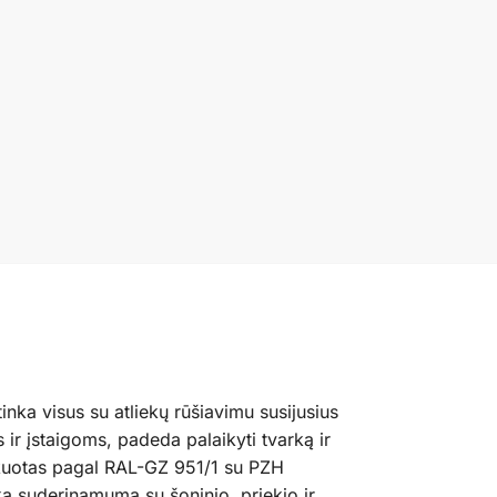
nka visus su atliekų rūšiavimu susijusius
ir įstaigoms, padeda palaikyti tvarką ir
fikuotas pagal RAL-GZ 951/1 su PZH
ką suderinamumą su šoninio, priekio ir