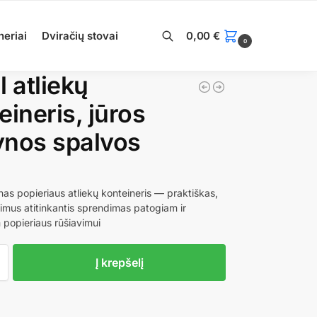
neriai
Dviračių stovai
0,00
€
0
Ieškoti
l atliekų
eineris, jūros
ynos spalvos
€
nas popieriaus atliekų konteineris — praktiškas,
vimus atitinkantis sprendimas patogiam ir
 popieriaus rūšiavimui
Į krepšelį