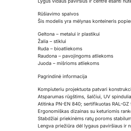
Lygus vidaus paviršius ir centre esanti nu
Rūšiavimo spalvos
Šis modelis yra mėlynas konteineris popier
Geltona – metalui ir plastikui
Žalia – stiklui
Ruda – bioatliekoms
Raudona – pavojingoms atliekoms
Juoda – mišrioms atliekoms
Pagrindinė informacija
Kompiuteriu projektuota patvari konstrukci
Atsparumas rūgštims, šalčiui, UV spinduli
Atitinka PN-EN 840; sertifikuotas RAL-GZ 
Ergonomiškas dizainas su keturiomis ran
Stabdžiai priekinėms ratų poroms stabilu
Lengva priežiūra dėl lygaus paviršiaus ir