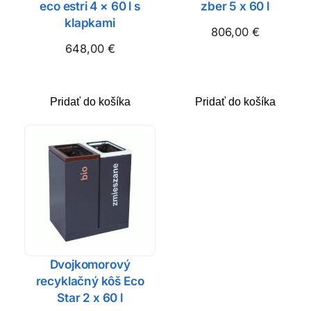
eco estri 4 × 60 l s
zber 5 x 60 l
klapkami
806,00
€
648,00
€
Pridať do košíka
Pridať do košíka
Dvojkomorový
recyklačný kôš Eco
Star 2 x 60 l