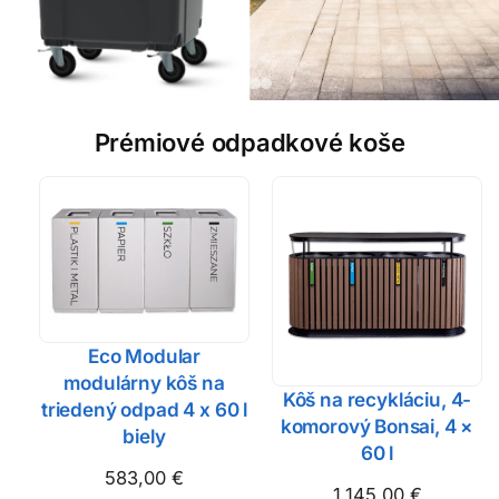
Prémiové odpadkové koše
Eco Modular
modulárny kôš na
Kôš na recykláciu, 4-
triedený odpad 4 x 60 l
komorový Bonsai, 4 ×
biely
60 l
583,00
€
1.145,00
€