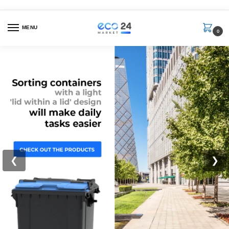
MENU
0
❮
❯