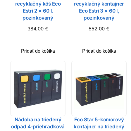
recyklačný kôš Eco
recyklačný kontajner
Estri 2 × 60 l,
Eco Estri 3 × 60 l,
pozinkovaný
pozinkovaný
384,00
€
552,00
€
Pridať do košíka
Pridať do košíka
Nádoba na triedený
Eco Star 5-komorový
odpad 4-priehradková
kontajner na triedený